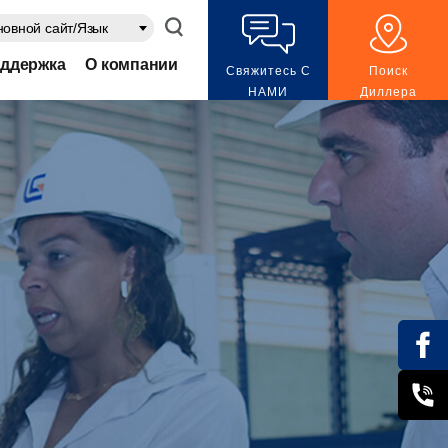
овной сайт/Язык
ддержка
О компании
Свяжитесь С
Поиск
НАМИ
Диллера