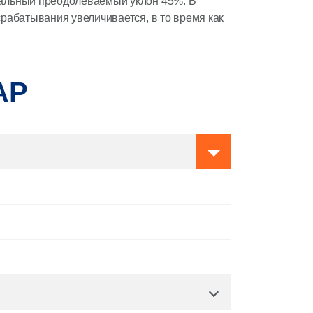
мальный преодолеваемый уклон 45%. В
срабатывания увеличивается, в то время как
АР