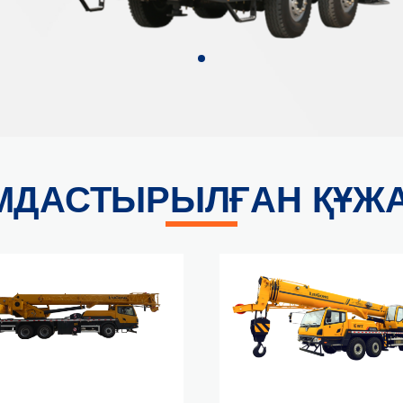
МДАСТЫРЫЛҒАН ҚҰЖА