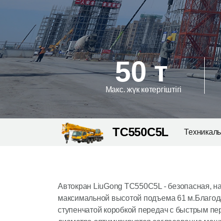
50 т
Макс. жүк көтергіштігі
TC550C5L
Техникал
Автокран LiuGong TC550C5L - безопасная, н
максимальной высотой подъема 61 м.Благод
ступенчатой коробкой передач с быстрым п