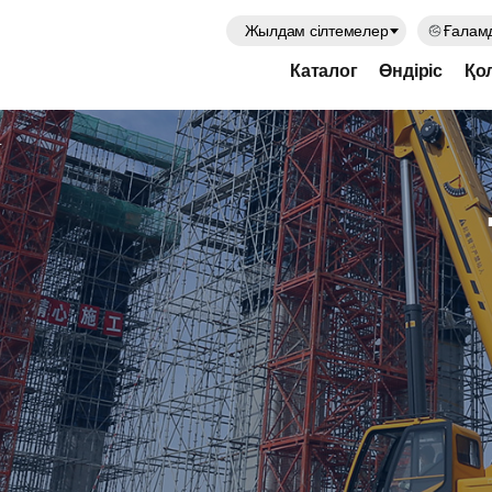
Жылдам сілтемелер
Ғаламд
Каталог
Өндіріс
Қо
L