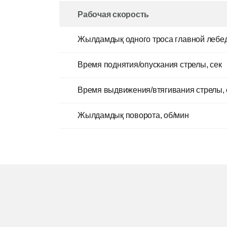
Рабочая скорость
Жылдамдық одного троса главной лебед
Время поднятия/опускания стрелы, сек
Время выдвижения/втягивания стрелы, 
Жылдамдық поворота, об/мин