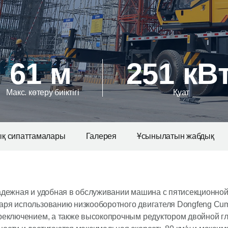
61 м
251 кВ
Макс. көтеру биіктігі
Қуат
ық сипаттамалары
Галерея
Ұсынылатын жабдық
адежная и удобная в обслуживании машина с пятисекционной
аря использованию низкооборотного двигателя Dongfeng Cum
ереключением, а также высокопрочным редуктором двойной г