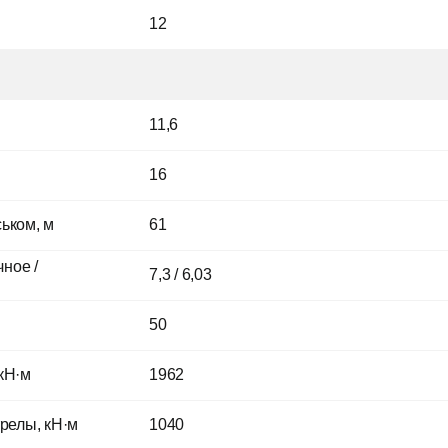
12
11,6
16
ськом, м
61
ное /
7,3 / 6,03
50
кН·м
1962
трелы, кН·м
1040