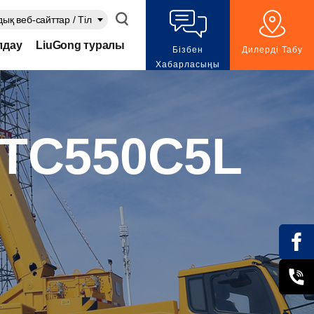
ық веб-сайттар / Тіл
лдау
LiuGong туралы
Бізбен
Дилерді Табу
Хабарласыңы
З
TC550C5L