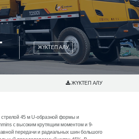
т
ЖҮКТЕП АЛУ
ЖҮКТЕП АЛУ
 стрелой 45 м U-образной формы и
mins с высоким крутящим моментом и 9-
лавной передачи и радиальных шин большого