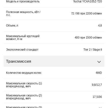
Модель и производитель
Yuchai YC4A105Z-T20
Полезная мощность, кВт /
72 / 98 при 2200 об/мин
л.с.
Объем, л
4,8
Максимальный крутящий
400 при 1500 об/мин
момент, Н·м
Экологический стандарт
Tier 2 / Stage II
Трансмиссия
Количество ведущих колес
4WD
Максимальная скорость (1)
9,8/12,7
вперед/назад, км/ч
Максимальная скорость (2)
17,5/36
вперед/назад, км/ч
Максимальная скорость (3)