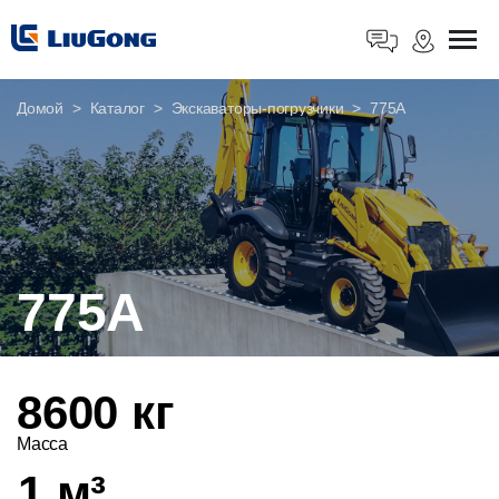
Домой
Каталог
Экскаваторы-погрузчики
775А
775А
8600 кг
Масса
1 м³