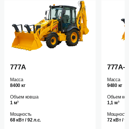
777A
777A-
Масса
Масса
8400 кг
9480 кг
Объем ковша
Объем ко
1 м³
1,1 м³
Мощность
Мощность
68 кВт / 92 л.с.
72 кВт / 9